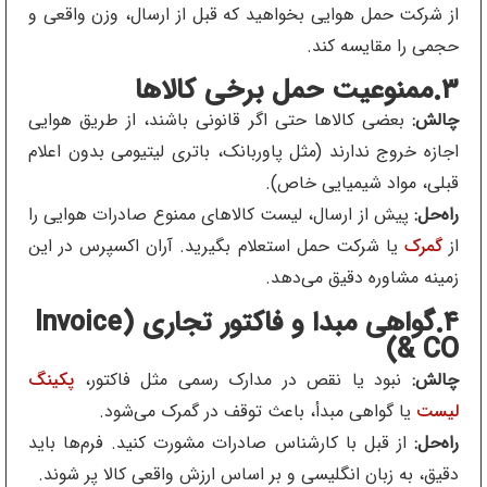
از شرکت حمل هوایی بخواهید که قبل از ارسال، وزن واقعی و
حجمی را مقایسه کند.
۳.ممنوعیت حمل برخی کالاها
چالش:
بعضی کالاها حتی اگر قانونی باشند، از طریق هوایی
اجازه خروج ندارند (مثل پاوربانک، باتری لیتیومی بدون اعلام
قبلی، مواد شیمیایی خاص).
راه‌حل:
پیش از ارسال، لیست کالاهای ممنوع صادرات هوایی را
از
گمرک
یا شرکت حمل استعلام بگیرید. آران اکسپرس در این
زمینه مشاوره دقیق می‌دهد.
۴.گواهی مبدا و فاکتور تجاری (Invoice
& CO)
چالش:
نبود یا نقص در مدارک رسمی مثل فاکتور،
پکینگ
لیست
یا گواهی مبدأ، باعث توقف در گمرک می‌شود.
راه‌حل:
از قبل با کارشناس صادرات مشورت کنید. فرم‌ها باید
دقیق، به زبان انگلیسی و بر اساس ارزش واقعی کالا پر شوند.